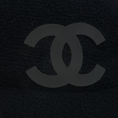
VIẾT
KỶ NIỆM CHƯƠNG
ẢO HIỂM
DÂY ĐEO THẺ - PHỤ KIỆN
ER
GỖ MỸ NGHỆ - BÚT GỖ
SỨ