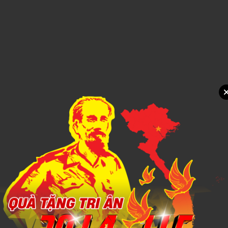
Xem chi tiết
NÓN TAI BÈO 3
1,000đ