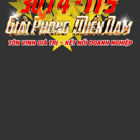
Xem chi tiết
NÓN TAI BÈO 4
1,000đ