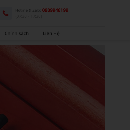
0909946199
Hotline & Zalo:
(07:30 - 17:30)
Chính sách
Liên Hệ
G
THÚ BÔNG KÈM CHĂN
DÙ - Ô DÙ
IN BAO BÌ NHỰA
IN BONG BÓNG
HỘP CƠM - MUỖNG INOX
BONG BÓNG
QUÀ TẶNG HỌC SINH