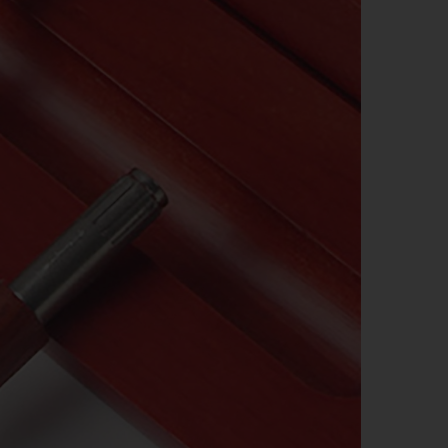
QUẸT GAS - BẬT LỬA
SỔ BÌA DA
BA LÔ, TÚI XÁCH - VÍ BÓP -
DÂY NỊT