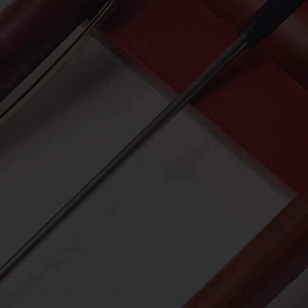
VIẾT
KỶ NIỆM CHƯƠNG
ẢO HIỂM
DÂY ĐEO THẺ - PHỤ KIỆN
ER
GỖ MỸ NGHỆ - BÚT GỖ
SỨ