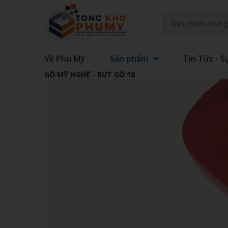
Về Phú Mỹ
Sản phẩm
Tin Tức - S
GỖ MỸ NGHỆ - BÚT GỖ 18
GIFT SET KIT DOANH NGHIEP
GIFT
GẤU BÔNG
QUẠT
TAY
TÚI VẢI CÁC LOẠI
MAY 
GIẤY - IN TRÊN GIẤY
SỔ LÒ
ĐẾ LÓT LY
THỦY
ĐỒNG HỒ TREO TƯỜNG
BÌNH
ÁO MƯA
ẤM S