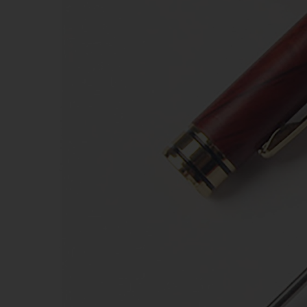
KHĂN BÔNG
BÚT 
MŨ NÓN
MŨ B
MÓC DÁN ĐIỆN THOẠI
WOBL
PIN DỰ PHÒNG - TAI NGHE -
GỐM 
PHỤ KIỆN ĐT