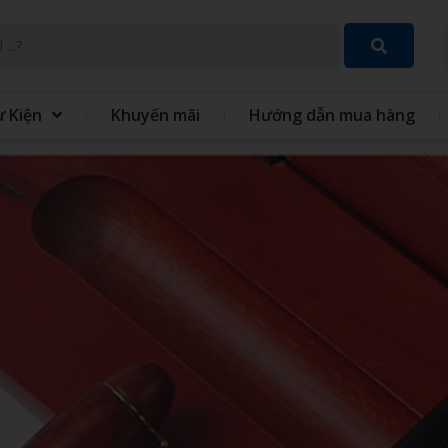
ự Kiện
Khuyến mãi
Hướng dẫn mua hàng
SET QUÀ TẶNG 8 THÁNG 3
GIFT SET QUÀ TẶNG TRUN
THU
 TÍCH ĐIỆN MINI CẦM
QUẠT - IN QUẠT CẦM TAY
ĐỒNG PHỤC
GIỎ QUÀ TẾT
 XO - SỔ BÌA DA
VÒNG TAY CAO SU
 TINH GIA DỤNG
MÓC KHÓA
 GIỮ NHIỆT
BỘ QUÀ TẶNG GIFTSET
IÊU TỐC
GỐI HƠI GỐI BÔNG