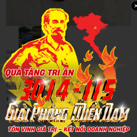
Giá khuyến mãi:
Call
Mã số
202407-3386
Tình trạng
Còn hàng
Chia sẻ:
ĐỐI TÁC & KHÁCH HÀNG THÂN THIẾT