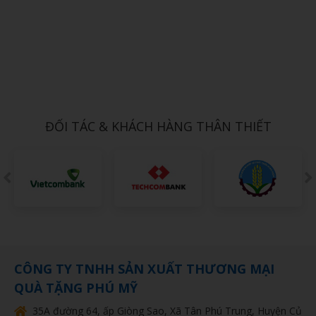
Xem chi tiết
DÙ CẦM TAY 9
1,000đ
ĐỐI TÁC & KHÁCH HÀNG THÂN THIẾT
CÔNG TY TNHH SẢN XUẤT THƯƠNG MẠI
QUÀ TẶNG PHÚ MỸ
35A đường 64, ấp Giòng Sao, Xã Tân Phú Trung, Huyện Củ