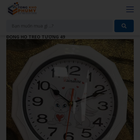
ĐỒNG HỒ TREO TƯỜNG 49