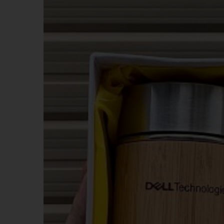
KHĂN BÔNG
BÚT 
MŨ NÓN
MŨ B
MÓC DÁN ĐIỆN THOẠI
WOBL
PIN DỰ PHÒNG - TAI NGHE -
GỐM 
PHỤ KIỆN ĐT