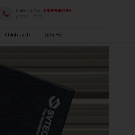
0909946199
Hotline & Zalo:
(07:30 - 17:30)
Chính sách
Liên Hệ
G
THÚ BÔNG KÈM CHĂN
DÙ - Ô DÙ
IN BAO BÌ NHỰA
IN BONG BÓNG
HỘP CƠM - MUỖNG INOX
BONG BÓNG
QUÀ TẶNG HỌC SINH