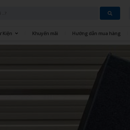
ự Kiện
Khuyến mãi
Hướng dẫn mua hàng
SET QUÀ TẶNG 8 THÁNG 3
GIFT SET QUÀ TẶNG TRUN
THU
 TÍCH ĐIỆN MINI CẦM
QUẠT - IN QUẠT CẦM TAY
ĐỒNG PHỤC
GIỎ QUÀ TẾT
 XO - SỔ BÌA DA
VÒNG TAY CAO SU
 TINH GIA DỤNG
MÓC KHÓA
 GIỮ NHIỆT
BỘ QUÀ TẶNG GIFTSET
IÊU TỐC
GỐI HƠI GỐI BÔNG