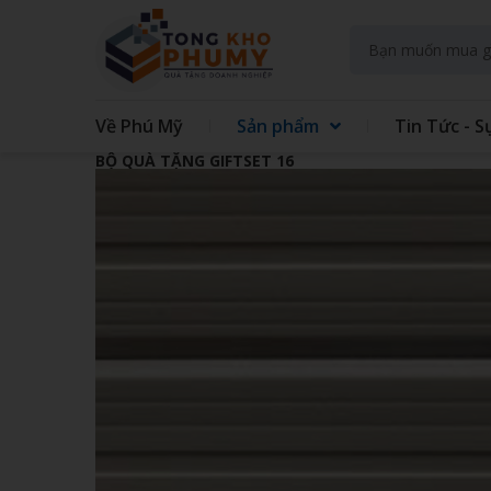
Về Phú Mỹ
Sản phẩm
Tin Tức - S
BỘ QUÀ TẶNG GIFTSET 16
GIFT SET KIT DOANH NGHIEP
GIFT
GẤU BÔNG
QUẠT
TAY
TÚI VẢI CÁC LOẠI
MAY 
GIẤY - IN TRÊN GIẤY
SỔ LÒ
ĐẾ LÓT LY
THỦY
ĐỒNG HỒ TREO TƯỜNG
BÌNH
ÁO MƯA
ẤM S