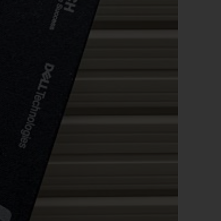
QUẸT GAS - BẬT LỬA
SỔ BÌA DA
BA LÔ, TÚI XÁCH - VÍ BÓP -
DÂY NỊT