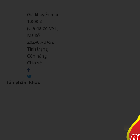
Giá khuyến mãi:
1,000 đ
(Giá đã có VAT)
Mã số
202407-3452
Tình trạng
Còn hàng
Chia sẻ:
Sản phẩm khác