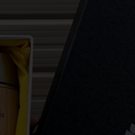
VIẾT
KỶ NIỆM CHƯƠNG
ẢO HIỂM
DÂY ĐEO THẺ - PHỤ KIỆN
ER
GỖ MỸ NGHỆ - BÚT GỖ
SỨ