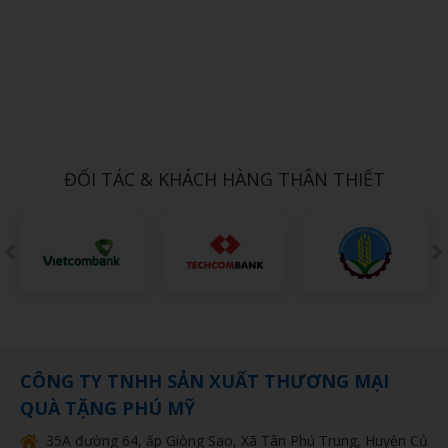
Xem chi tiết
BỘ CHÉN SỨ 10
1,000đ
ĐỐI TÁC & KHÁCH HÀNG THÂN THIẾT
CÔNG TY TNHH SẢN XUẤT THƯƠNG MẠI
QUÀ TẶNG PHÚ MỸ
35A đường 64, ấp Giòng Sao, Xã Tân Phú Trung, Huyện Củ