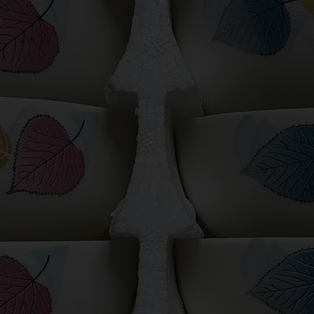
VIẾT
KỶ NIỆM CHƯƠNG
ẢO HIỂM
DÂY ĐEO THẺ - PHỤ KIỆN
ER
GỖ MỸ NGHỆ - BÚT GỖ
SỨ