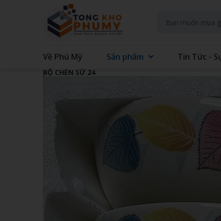
Về Phú Mỹ
Sản phẩm
Tin Tức - S
BỘ CHÉN SỨ 24
GIFT SET KIT DOANH NGHIEP
GIFT
GẤU BÔNG
QUẠT
TAY
TÚI VẢI CÁC LOẠI
MAY 
GIẤY - IN TRÊN GIẤY
SỔ LÒ
ĐẾ LÓT LY
THỦY
ĐỒNG HỒ TREO TƯỜNG
BÌNH
ÁO MƯA
ẤM S