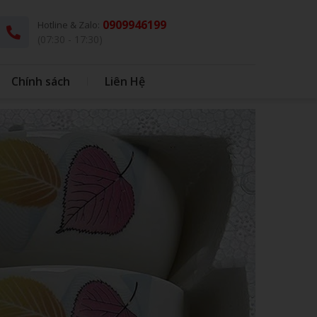
0909946199
Hotline & Zalo:
(07:30 - 17:30)
Chính sách
Liên Hệ
G
THÚ BÔNG KÈM CHĂN
DÙ - Ô DÙ
IN BAO BÌ NHỰA
IN BONG BÓNG
HỘP CƠM - MUỖNG INOX
BONG BÓNG
QUÀ TẶNG HỌC SINH