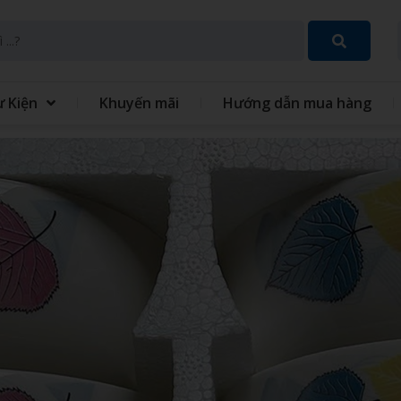
ự Kiện
Khuyến mãi
Hướng dẫn mua hàng
SET QUÀ TẶNG 8 THÁNG 3
GIFT SET QUÀ TẶNG TRUN
THU
 TÍCH ĐIỆN MINI CẦM
QUẠT - IN QUẠT CẦM TAY
ĐỒNG PHỤC
GIỎ QUÀ TẾT
 XO - SỔ BÌA DA
VÒNG TAY CAO SU
 TINH GIA DỤNG
MÓC KHÓA
 GIỮ NHIỆT
BỘ QUÀ TẶNG GIFTSET
IÊU TỐC
GỐI HƠI GỐI BÔNG