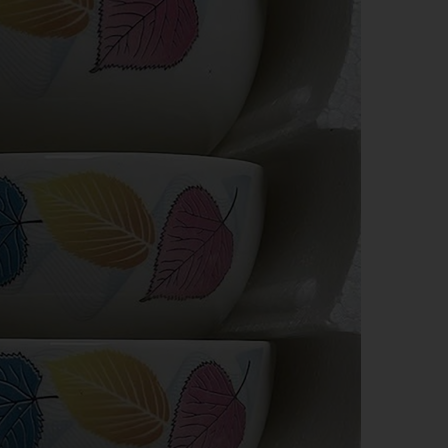
QUẸT GAS - BẬT LỬA
SỔ BÌA DA
BA LÔ, TÚI XÁCH - VÍ BÓP -
DÂY NỊT