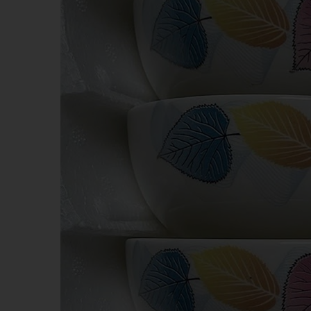
KHĂN BÔNG
BÚT 
MŨ NÓN
MŨ B
MÓC DÁN ĐIỆN THOẠI
WOBL
PIN DỰ PHÒNG - TAI NGHE -
GỐM 
PHỤ KIỆN ĐT