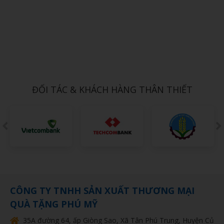
Xem chi tiết
BỘ CHÉN SỨ 10
1,000đ
ĐỐI TÁC & KHÁCH HÀNG THÂN THIẾT
CÔNG TY TNHH SẢN XUẤT THƯƠNG MẠI
QUÀ TẶNG PHÚ MỸ
35A đường 64, ấp Giòng Sao, Xã Tân Phú Trung, Huyện Củ