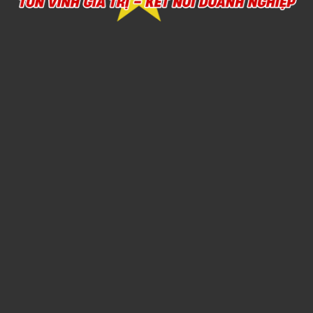
Xem chi tiết
SẢN XUẤT CHĂN MỀN THEO YÊU CẦU
1,000đ