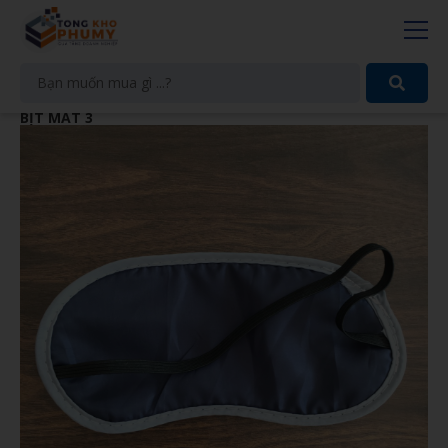
BỊT MẮT 3