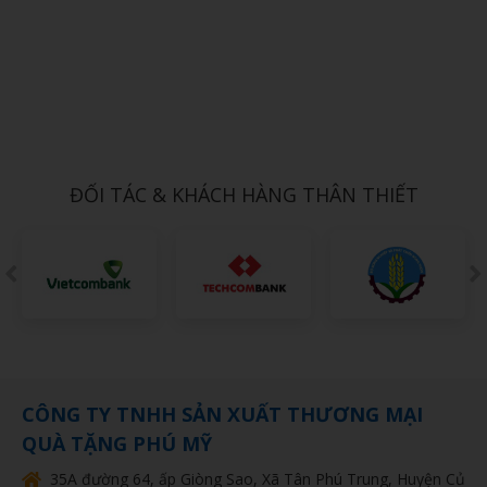
Xem chi tiết
ÁO MƯA 10
1,000đ
ĐỐI TÁC & KHÁCH HÀNG THÂN THIẾT
CÔNG TY TNHH SẢN XUẤT THƯƠNG MẠI
QUÀ TẶNG PHÚ MỸ
35A đường 64, ấp Giòng Sao, Xã Tân Phú Trung, Huyện Củ