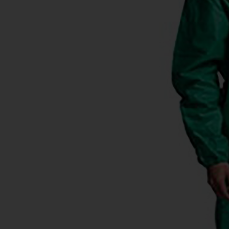
KHĂN BÔNG
BÚT 
MŨ NÓN
MŨ B
MÓC DÁN ĐIỆN THOẠI
WOBL
PIN DỰ PHÒNG - TAI NGHE -
GỐM 
PHỤ KIỆN ĐT