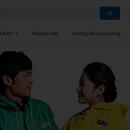
ự Kiện
Khuyến mãi
Hướng dẫn mua hàng
SET QUÀ TẶNG 8 THÁNG 3
GIFT SET QUÀ TẶNG TRUN
THU
 TÍCH ĐIỆN MINI CẦM
QUẠT - IN QUẠT CẦM TAY
ĐỒNG PHỤC
GIỎ QUÀ TẾT
 XO - SỔ BÌA DA
VÒNG TAY CAO SU
 TINH GIA DỤNG
MÓC KHÓA
 GIỮ NHIỆT
BỘ QUÀ TẶNG GIFTSET
IÊU TỐC
GỐI HƠI GỐI BÔNG