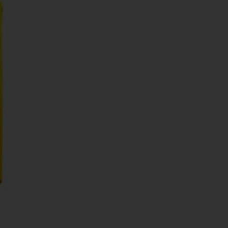
QUẸT GAS - BẬT LỬA
SỔ BÌA DA
BA LÔ, TÚI XÁCH - VÍ BÓP -
DÂY NỊT