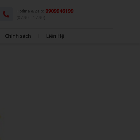
0909946199
Hotline & Zalo:
(07:30 - 17:30)
Chính sách
Liên Hệ
G
THÚ BÔNG KÈM CHĂN
DÙ - Ô DÙ
IN BAO BÌ NHỰA
IN BONG BÓNG
HỘP CƠM - MUỖNG INOX
BONG BÓNG
QUÀ TẶNG HỌC SINH