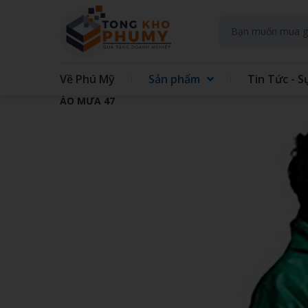
Về Phú Mỹ
Sản phẩm
Tin Tức - S
ÁO MƯA 47
GIFT SET KIT DOANH NGHIEP
GIFT
GẤU BÔNG
QUẠT
TAY
TÚI VẢI CÁC LOẠI
MAY 
GIẤY - IN TRÊN GIẤY
SỔ LÒ
ĐẾ LÓT LY
THỦY
ĐỒNG HỒ TREO TƯỜNG
BÌNH
ÁO MƯA
ẤM S