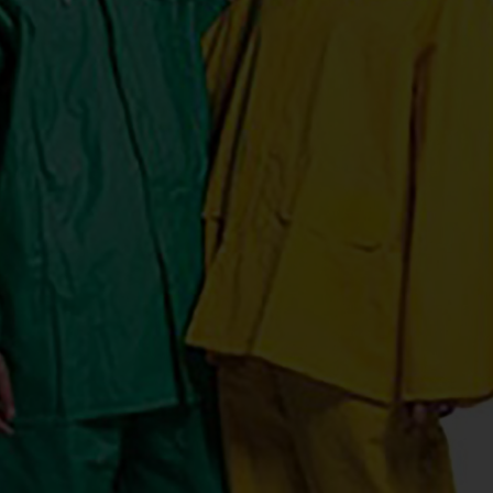
VIẾT
KỶ NIỆM CHƯƠNG
ẢO HIỂM
DÂY ĐEO THẺ - PHỤ KIỆN
ER
GỖ MỸ NGHỆ - BÚT GỖ
SỨ