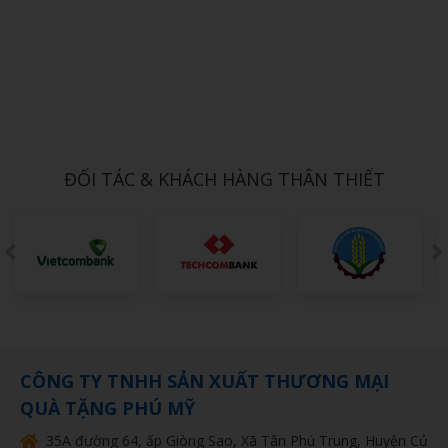
Xem chi tiết
ÁO MƯA 10
1,000đ
ĐỐI TÁC & KHÁCH HÀNG THÂN THIẾT
CÔNG TY TNHH SẢN XUẤT THƯƠNG MẠI
QUÀ TẶNG PHÚ MỸ
35A đường 64, ấp Giòng Sao, Xã Tân Phú Trung, Huyện Củ