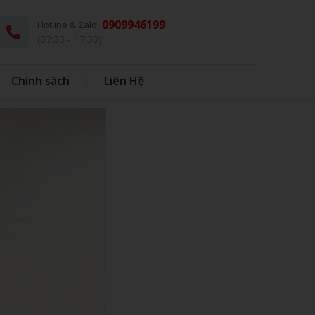
0909946199
Hotline & Zalo:
(07:30 - 17:30)
Chính sách
Liên Hệ
G
THÚ BÔNG KÈM CHĂN
DÙ - Ô DÙ
IN BAO BÌ NHỰA
IN BONG BÓNG
HỘP CƠM - MUỖNG INOX
BONG BÓNG
QUÀ TẶNG HỌC SINH