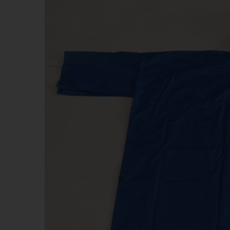
KHĂN BÔNG
BÚT 
MŨ NÓN
MŨ B
MÓC DÁN ĐIỆN THOẠI
WOBL
PIN DỰ PHÒNG - TAI NGHE -
GỐM 
PHỤ KIỆN ĐT