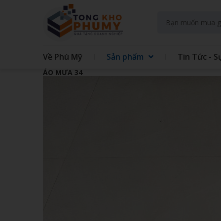
Về Phú Mỹ
Sản phẩm
Tin Tức - S
ÁO MƯA 34
GIFT SET KIT DOANH NGHIEP
GIFT
GẤU BÔNG
QUẠT
TAY
TÚI VẢI CÁC LOẠI
MAY 
GIẤY - IN TRÊN GIẤY
SỔ LÒ
ĐẾ LÓT LY
THỦY
ĐỒNG HỒ TREO TƯỜNG
BÌNH
ÁO MƯA
ẤM S