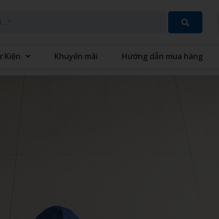
ự Kiện
Khuyến mãi
Hướng dẫn mua hàng
SET QUÀ TẶNG 8 THÁNG 3
GIFT SET QUÀ TẶNG TRUN
THU
 TÍCH ĐIỆN MINI CẦM
QUẠT - IN QUẠT CẦM TAY
ĐỒNG PHỤC
GIỎ QUÀ TẾT
 XO - SỔ BÌA DA
VÒNG TAY CAO SU
 TINH GIA DỤNG
MÓC KHÓA
 GIỮ NHIỆT
BỘ QUÀ TẶNG GIFTSET
IÊU TỐC
GỐI HƠI GỐI BÔNG